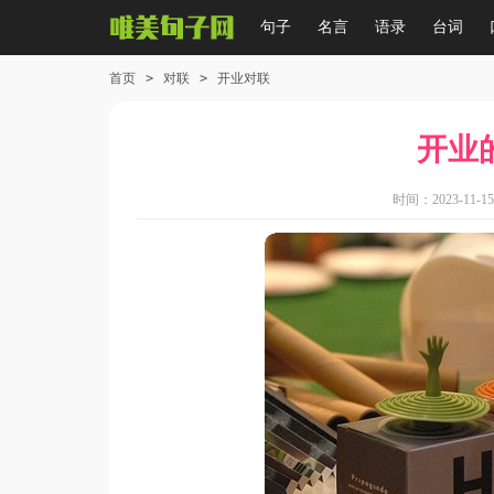
句子
名言
语录
台词
首页
>
对联
>
开业对联
开业
时间：2023-11-15 