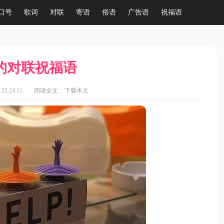
口号
歌词
对联
寄语
俗语
广告语
祝福语
的对联祝福语
22:24:11
阅读全文
下载本文