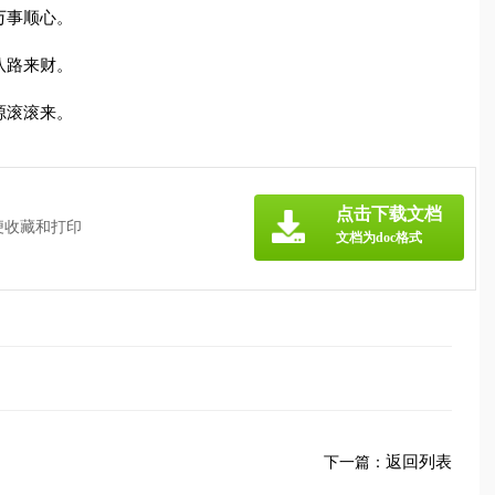
万事顺心。
八路来财。
源滚滚来。
点击下载文档
便收藏和打印
文档为doc格式
返回列表
下一篇：