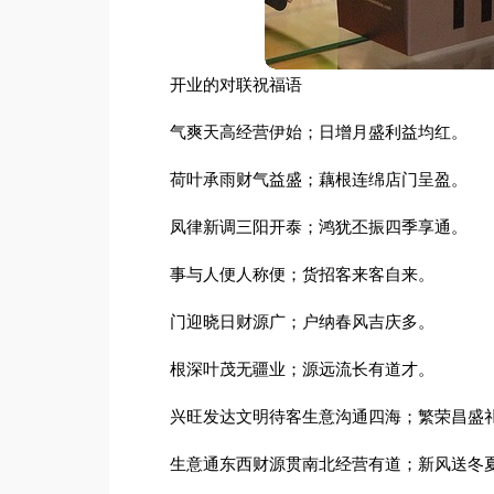
开业的对联祝福语
气爽天高经营伊始；日增月盛利益均红。
荷叶承雨财气益盛；藕根连绵店门呈盈。
凤律新调三阳开泰；鸿犹丕振四季享通。
事与人便人称便；货招客来客自来。
门迎晓日财源广；户纳春风吉庆多。
根深叶茂无疆业；源远流长有道才。
兴旺发达文明待客生意沟通四海；繁荣昌盛
生意通东西财源贯南北经营有道；新风送冬