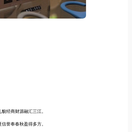
礼貌经商财源融汇三江。
夏信誉奉春秋盈得多方。