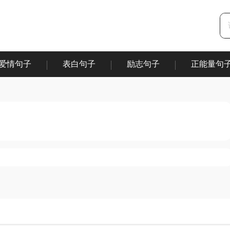
爱情句子
表白句子
励志句子
正能量句
|
|
|